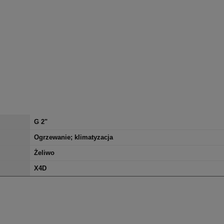
G 2"
Ogrzewanie; klimatyzacja
Żeliwo
X4D