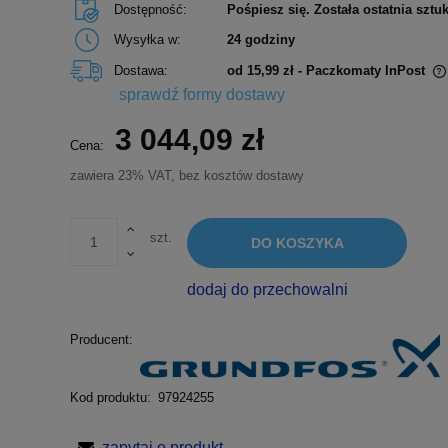
Dostępność:
Pośpiesz się. Została ostatnia sztuk
Wysyłka w:
24 godziny
Dostawa:
od 15,99 zł
- Paczkomaty InPost
sprawdź formy dostawy
Cena nie zawiera ewentualnych kosztów
3 044,09 zł
płatności
Cena:
zawiera 23% VAT, bez kosztów dostawy
szt.
DO KOSZYKA
dodaj do przechowalni
Producent:
Kod produktu:
97924255
zapytaj o produkt