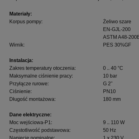
Materiały:
Korpus pompy:
Żeliwo szare
EN-GJL-200
ASTM A48-200
Wirnik:
PES 30%GF
Instalacja:
Zakres temperatury otoczenia:
0 .. 40 °C
Maksymalne ciśnienie pracy:
10 bar
Przyłącze rurowe:
G 2"
Ciśnienie:
PN10
Długość montażowa:
180 mm
Dane elektryczne:
Moc wejściowa-P1:
9 .. 110 W
Częstotliwość podstawowa:
50 Hz
Napięcie nominalne:
1 x 230 V