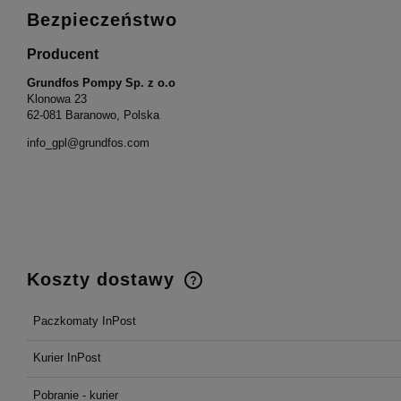
Bezpieczeństwo
Producent
Grundfos Pompy Sp. z o.o
Klonowa 23
62-081 Baranowo, Polska
info_gpl@grundfos.com
Koszty dostawy
Paczkomaty InPost
Cena nie zawiera ewentualnych
kosztów płatności
Kurier InPost
Pobranie - kurier