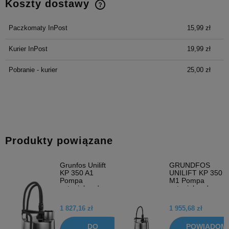
Koszty dostawy
Cena nie zawiera ewentualnych kosztów płatności
Paczkomaty InPost
15,99 zł
Kurier InPost
19,99 zł
Pobranie - kurier
25,00 zł
Produkty powiązane
Grunfos Unilift
GRUNDFOS
KP 350 A1
UNILIFT KP 350
Pompa
M1 Pompa
zatapialna do
zatapialna do
wody brudnej
wody brudnej
013N1600
013N1300
1 827,16 zł
1 955,68 zł
DO
POWIADOM