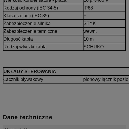
Wielkość kondensatora - praca
10 µF/400 V
Rodzaj ochrony (IEC 34-5)
IP68
Klasa izolacji (IEC 85)
F
Zabezpieczenie silnika
STYK
Zabezpieczenie termiczne
wewn.
Długość kabla
10 m
Rodzaj wtyczki kabla
SCHUKO
UKŁADY STEROWANIA
Łącznik pływakowy
pionowy łącznik pozi
Dane techniczne