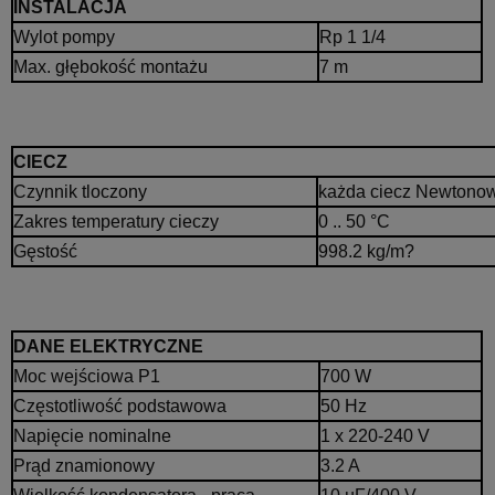
INSTALACJA
Wylot pompy
Rp 1 1/4
Max. głębokość montażu
7 m
CIECZ
Czynnik tloczony
każda ciecz Newtonow
Zakres temperatury cieczy
0 .. 50 °C
Gęstość
998.2 kg/m?
DANE ELEKTRYCZNE
Moc wejściowa P1
700 W
Częstotliwość podstawowa
50 Hz
Napięcie nominalne
1 x 220-240 V
Prąd znamionowy
3.2 A