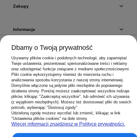
Zakupy
Informacje
Dbamy o Twoją prywatność
Twoje konto
Używamy plików cookie i podobnych technologii, aby zapamiętać
Twoje ustawienia, prezentować spersonalizowane treści i reklamy
oraz udostępniać funkcje związane z mediami społecznościowymi.
Pliki cookie wykorzystujemy również do mierzenia ruchu i
Sklep
analizowania sposobu korzystania z naszej strony internetowej.
Domyślnie włączone są jedynie pliki niezbędne do poprawnego
działania strony. Poniżej możesz zaakceptować wszystkie rodzaje
plików, klikając "Zaakceptuj wszystkie", lub odmówić ich używania
(z wyjątkiem niezbędnych). Możesz też dostosować pliki do swoich
potrzeb, wybierając "Dostosuj zgody".
603 658 272
Infolinia:
Udzieloną zgodę możesz wycofać lub zmienić, klikając w link
Sklep@Superbateria.pl
Mail:
"Ustawienia plików cookies" na dole strony.
(pon-pt 8:00-15:30)
Więcej informacji znajdziesz w Polityce prywatności.