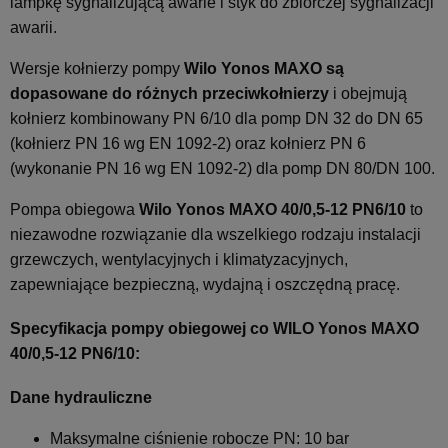
lampkę sygnalizującą awarie i styk do zbiorczej sygnalizacji
awarii.
Wersje kołnierzy pompy
Wilo Yonos MAXO są
dopasowane do różnych przeciwkołnierzy
i obejmują
kołnierz kombinowany PN 6/10 dla pomp DN 32 do DN 65
(kołnierz PN 16 wg EN 1092-2) oraz kołnierz PN 6
(wykonanie PN 16 wg EN 1092-2) dla pomp DN 80/DN 100.
Pompa obiegowa
Wilo Yonos MAXO 40/0,5-12 PN6/10
to
niezawodne rozwiązanie dla wszelkiego rodzaju instalacji
grzewczych, wentylacyjnych i klimatyzacyjnych,
zapewniające bezpieczną, wydajną i oszczędną pracę.
Specyfikacja pompy obiegowej co WILO Yonos MAXO
40/0,5-12 PN6/10:
Dane hydrauliczne
Maksymalne ciśnienie robocze PN: 10 bar