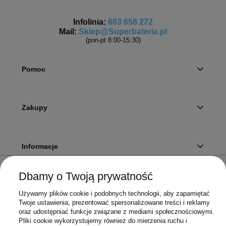
Infolinia:
603 658 272
Mail:
Sklep@Superbateria.pl
(pon-pt 8:00-15:30)
Pomoc
Zakupy
Informacje
Dbamy o Twoją prywatność
Twoje konto
Używamy plików cookie i podobnych technologii, aby zapamiętać
Twoje ustawienia, prezentować spersonalizowane treści i reklamy
oraz udostępniać funkcje związane z mediami społecznościowymi.
Pliki cookie wykorzystujemy również do mierzenia ruchu i
Sklep