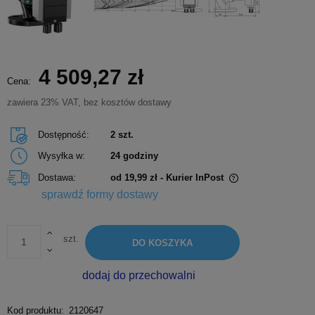
4 509,27 zł
Cena:
zawiera 23% VAT, bez kosztów dostawy
Dostępność:
2 szt.
Wysyłka w:
24 godziny
Dostawa:
od 19,99 zł
- Kurier InPost
Cena nie zawiera ewentualnych kosztów płatności
sprawdź formy dostawy
szt.
DO KOSZYKA
dodaj do przechowalni
Kod produktu:
2120647