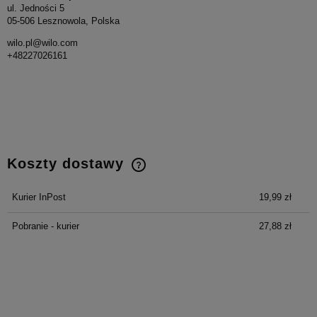
ul. Jedności 5
05-506 Lesznowola, Polska
wilo.pl@wilo.com
+48227026161
Koszty dostawy
Cena nie zawiera ewentualnych kosztów płatności
Kurier InPost
19,99 zł
Pobranie - kurier
27,88 zł