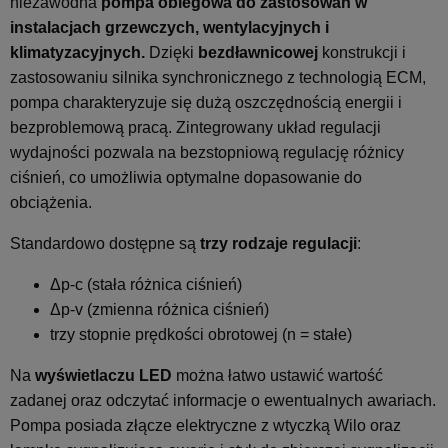
niezawodna
pompa obiegowa do zastosowań w
instalacjach grzewczych, wentylacyjnych i
klimatyzacyjnych.
Dzięki
bezdławnicowej
konstrukcji i
zastosowaniu silnika synchronicznego z technologią ECM,
pompa charakteryzuje się dużą oszczędnością energii i
bezproblemową pracą. Zintegrowany układ regulacji
wydajności pozwala na bezstopniową regulację różnicy
ciśnień, co umożliwia optymalne dopasowanie do
obciążenia.
Standardowo dostępne są
trzy rodzaje regulacji
:
Δp-c (stała różnica ciśnień)
Δp-v (zmienna różnica ciśnień)
trzy stopnie prędkości obrotowej (n = stałe)
Na
wyświetlaczu LED
można łatwo ustawić wartość
zadanej oraz odczytać informacje o ewentualnych awariach.
Pompa posiada złącze elektryczne z wtyczką Wilo oraz