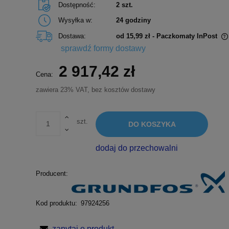
Dostępność:
2 szt.
Wysyłka w:
24 godziny
Dostawa:
od 15,99 zł
- Paczkomaty InPost
sprawdź formy dostawy
Cena nie zawiera ewentualnych kosztów
2 917,42 zł
płatności
Cena:
zawiera 23% VAT, bez kosztów dostawy
szt.
DO KOSZYKA
dodaj do przechowalni
Producent:
Kod produktu:
97924256
zapytaj o produkt