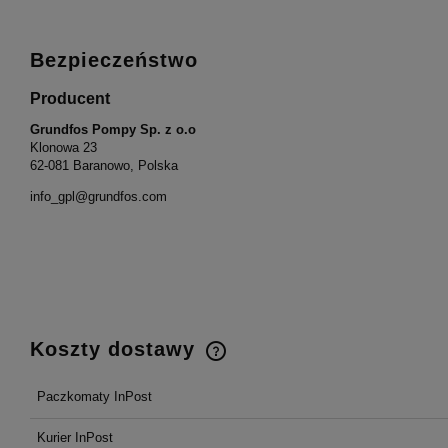
Bezpieczeństwo
Producent
Grundfos Pompy Sp. z o.o
Klonowa 23
62-081 Baranowo, Polska
info_gpl@grundfos.com
Koszty dostawy
Paczkomaty InPost
Cena nie zawiera ewentualnych
kosztów płatności
Kurier InPost