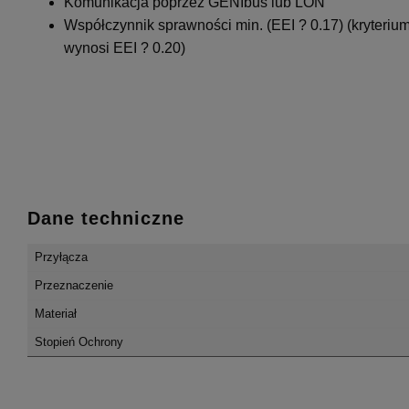
Komunikacja poprzez GENIbus lub LON
Współczynnik sprawności min. (EEI ? 0.17) (kryteri
wynosi EEI ? 0.20)
Dane techniczne
Przyłącza
Przeznaczenie
Materiał
Stopień Ochrony