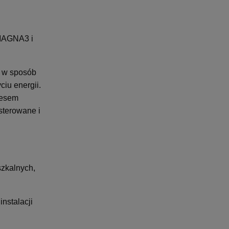
 MAGNA3 i
a w sposób
iu energii.
resem
sterowane i
zkalnych,
nstalacji