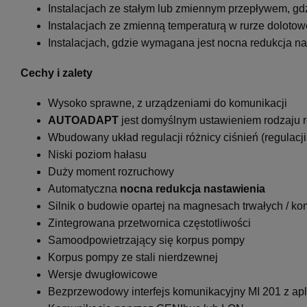
Instalacjach ze stałym lub zmiennym przepływem, gd
Instalacjach ze zmienną temperaturą w rurze dolotow
Instalacjach, gdzie wymagana jest nocna redukcja n
Cechy i zalety
Wysoko sprawne, z urządzeniami do komunikacji
AUTOADAPT
jest domyślnym ustawieniem rodzaju r
Wbudowany układ regulacji różnicy ciśnień (regulacji
Niski poziom hałasu
Duży moment rozruchowy
Automatyczna
nocna redukcja nastawienia
Silnik o budowie opartej na magnesach trwałych / ko
Zintegrowana przetwornica częstotliwości
Samoodpowietrzający się korpus pompy
Korpus pompy ze stali nierdzewnej
Wersje dwugłowicowe
Bezprzewodowy interfejs komunikacyjny MI 201 z ap