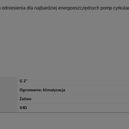
um odniesienia dla najbardziej energooszczędnych pomp cyrkula
G 2"
Ogrzewanie; klimatyzacja
Żeliwo
X4D