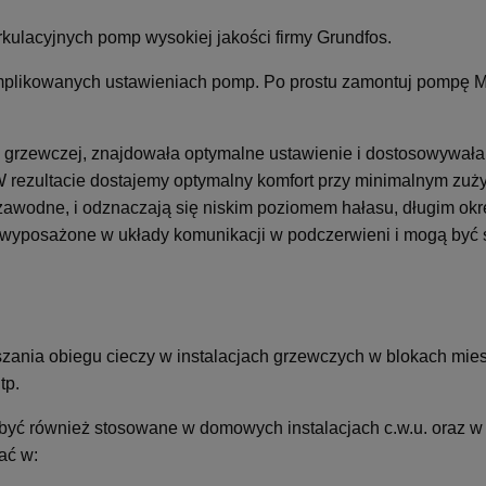
kulacyjnych pomp wysokiej jakości firmy Grundfos.
plikowanych ustawieniach pomp. Po prostu zamontuj pompę
i grzewczej, znajdowała optymalne ustawienie i dostosowywał
 rezultacie dostajemy optymalny komfort przy minimalnym zużyc
awodne, i odznaczają się niskim poziomem hałasu, długim ok
 wyposażone w układy komunikacji w podczerwieni i mogą być 
 obiegu cieczy w instalacjach grzewczych w blokach mies
tp.
być również stosowane w domowych instalacjach c.w.u. oraz w i
ać w: